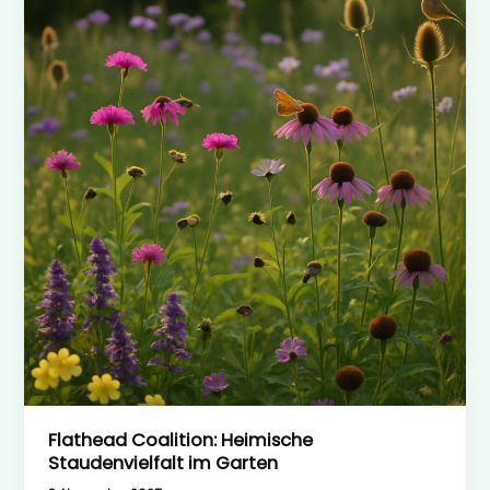
der
Flathead
Coalition
Flathead Coalition: Heimische
Staudenvielfalt im Garten