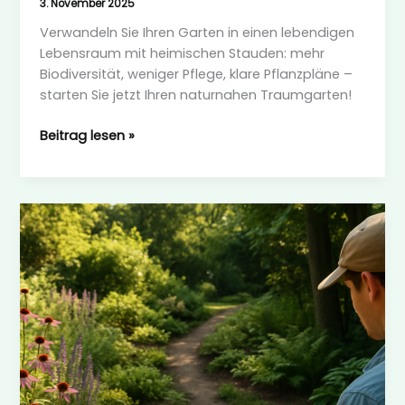
3. November 2025
Verwandeln Sie Ihren Garten in einen lebendigen
Lebensraum mit heimischen Stauden: mehr
Biodiversität, weniger Pflege, klare Pflanzpläne –
starten Sie jetzt Ihren naturnahen Traumgarten!
Flathead
Beitrag lesen »
Coalition:
Heimische
Staudenvielfalt
im
Garten