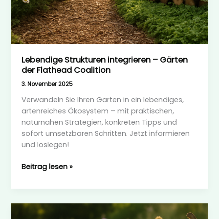
Lebendige Strukturen integrieren – Gärten
der Flathead Coalition
3. November 2025
Verwandeln Sie Ihren Garten in ein lebendiges,
artenreiches Ökosystem – mit praktischen,
naturnahen Strategien, konkreten Tipps und
sofort umsetzbaren Schritten. Jetzt informieren
und loslegen!
Lebendige
Beitrag lesen »
Strukturen
integrieren
–
Gärten