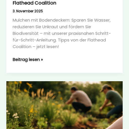
Flathead Coalition
3. November 2025
Mulchen mit Bodendeckern: Sparen Sie Wasser,
reduzieren Sie Unkraut und fördern Sie
Biodiversität – mit unserer praxisnahen Schritt-
für-Schritt-Anleitung. Tipps von der Flathead
Coalition – jetzt lesen!
Mulchen
Beitrag lesen »
mit
Bodendeckern:
Gärtnern
mit
Flathead
Coalition