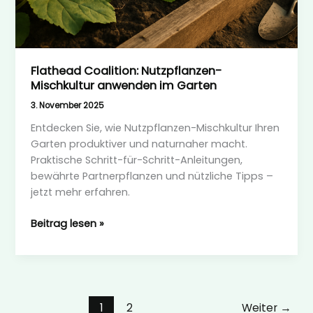
Flathead Coalition: Nutzpflanzen-
Mischkultur anwenden im Garten
3. November 2025
Entdecken Sie, wie Nutzpflanzen-Mischkultur Ihren
Garten produktiver und naturnaher macht.
Praktische Schritt-für-Schritt-Anleitungen,
bewährte Partnerpflanzen und nützliche Tipps –
jetzt mehr erfahren.
Flathead
Beitrag lesen »
Coalition:
Nutzpflanzen-
Mischkultur
anwenden
im
1
2
Weiter
→