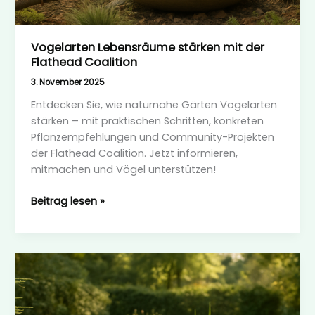
Vogelarten Lebensräume stärken mit der
Flathead Coalition
3. November 2025
Entdecken Sie, wie naturnahe Gärten Vogelarten
stärken – mit praktischen Schritten, konkreten
Pflanzempfehlungen und Community-Projekten
der Flathead Coalition. Jetzt informieren,
mitmachen und Vögel unterstützen!
Vogelarten
Beitrag lesen »
Lebensräume
stärken
mit
der
Flathead
Coalition