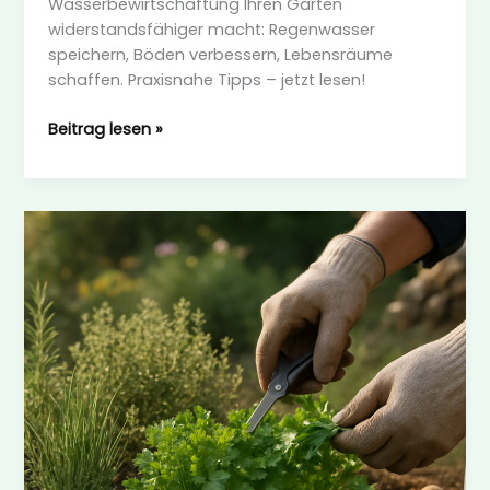
Wasserbewirtschaftung Ihren Garten
widerstandsfähiger macht: Regenwasser
speichern, Böden verbessern, Lebensräume
schaffen. Praxisnahe Tipps – jetzt lesen!
Wasserbewirtschaftung
Beitrag lesen »
naturnah
gestalten
–
Flathead
Coalition