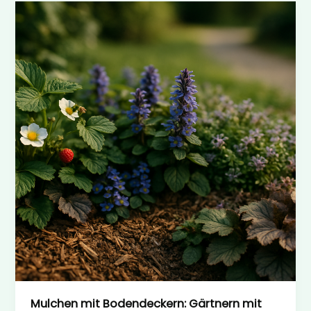
Flathead
Coalition
Mulchen mit Bodendeckern: Gärtnern mit